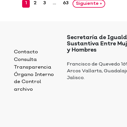
1
2
3
…
63
Siguiente »
Secretaría de Igual
Sustantiva Entre Muj
y Hombres
Contacto
Consulta
Francisco de Quevedo 169,
Transparencia
Arcos Vallarta, Guadalaj
Órgano Interno
Jalisco.
de Control
archivo